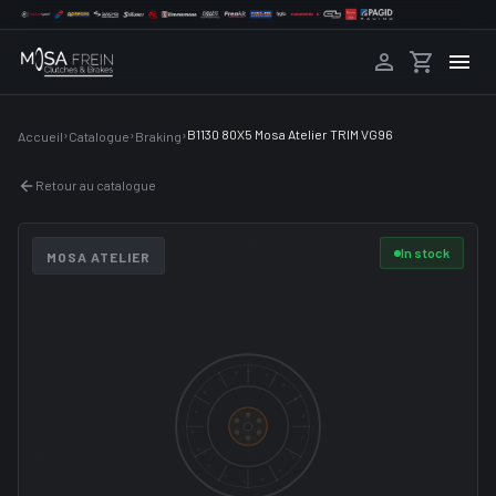
›
›
›
B1130 80X5 Mosa Atelier TRIM VG96
Accueil
Catalogue
Braking
Retour au catalogue
In stock
MOSA ATELIER