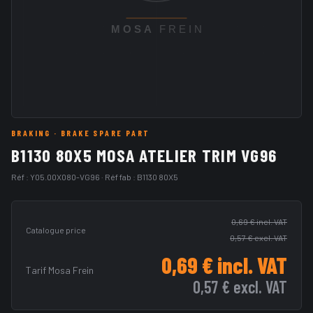
BRAKING
· BRAKE SPARE PART
B1130 80X5 MOSA ATELIER TRIM VG96
Réf :
Y05.00X080-VG96
· Réf fab :
B1130 80X5
0,69 €
incl. VAT
Catalogue price
0,57 €
excl. VAT
0,69 €
incl. VAT
Tarif Mosa Frein
0,57 €
excl. VAT