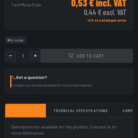
0,53 €
incl. VAT
Tarif Mosa Frein
0,44 €
excl. VAT
-4% vs catalogue price
On order
−
+
ADD TO CART
Got a question?
Contact our technical team for more information.
DESCRIPTION
TECHNICAL SPECIFICATIONS
COMPAT
Description not available for this product. Contact us for
more information.