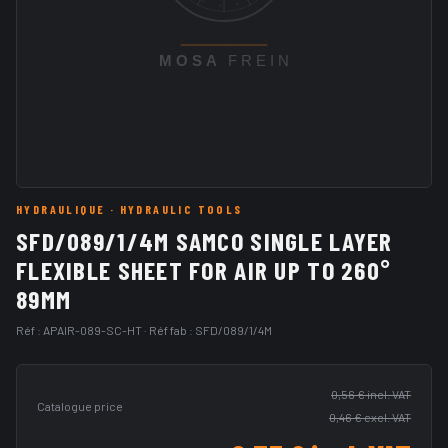
HYDRAULIQUE
· HYDRAULIC TOOLS
SFD/089/1/4M SAMCO SINGLE LAYER
FLEXIBLE SHEET FOR AIR UP TO 260°
89MM
Réf :
APAIR-089-SC-HT
· Réf fab :
SFD/089/1/4M
0,56 €
incl. VAT
Catalogue price
0,46 €
excl. VAT