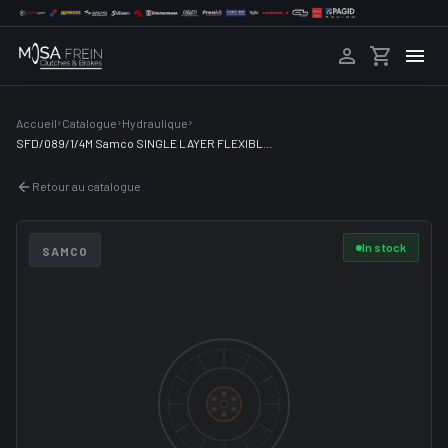
›
›
›
Accueil
Catalogue
Hydraulique
SFD/089/1/4M Samco SINGLE LAYER FLEXIBLE SHEET FOR AIR UP TO 260° 89MM
Retour au catalogue
In stock
SAMCO