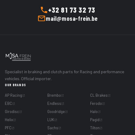
+32 81 73 32 73
mail@mosa-frein.be
Specialist in braking and clutch parts for Racing and performance
vehicles. Official importer.
OUR BRANDS
AP Racing
Brembo
CL Brakes
EBC
Endless
Ferodo
Girodisc
Goodridge
Halo
Helix
LUK
Pagid
PFC
Sachs
Tilton