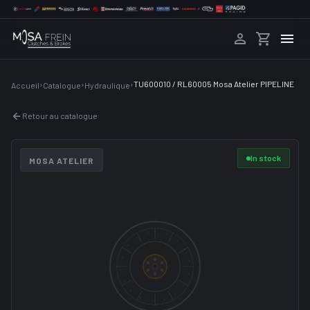
›
›
›
TU600010 / RL60005 Mosa Atelier PIPELINE
Accueil
Catalogue
Hydraulique
Retour au catalogue
In stock
MOSA ATELIER