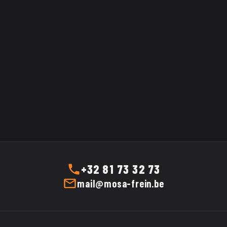
Ref:
BUNDY 3.5
·
Mfr ref:
BUNDY
Ref:
BUNDY 4.76 ACIER
·
Mfr ref:
3.5
24.8134-0547.1
BUNDY 3.5 MOSA ATELIER
24.8134-0547.1 MOSA ATELIER
PIPELINE
PIPELINE
Catalogue price
0,13 €
incl. VAT
Catalogue price
0,07 €
incl. VAT
0,11 €
excl. VAT
0,06 €
excl. VAT
0,13 €
incl.
0,07 €
incl.
Tarif Mosa
Tarif Mosa
VAT
VAT
Frein
Frein
0,11 €
excl. VAT
0,06 €
excl. VAT
ADD TO CART
ADD TO CART
+32 81 73 32 73
mail@mosa-frein.be