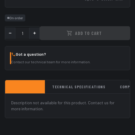
On order
−
+
ADD TO CART
Got a question?
Contact our technical team for more information.
DESCRIPTION
TECHNICAL SPECIFICATIONS
COMPAT
Description not available for this product. Contact us for
more information.