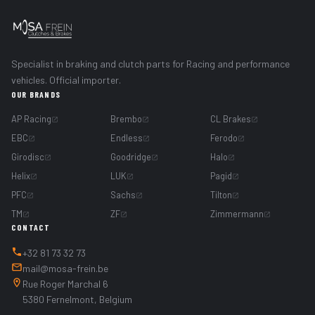
Specialist in braking and clutch parts for Racing and performance
vehicles. Official importer.
OUR BRANDS
AP Racing
Brembo
CL Brakes
EBC
Endless
Ferodo
Girodisc
Goodridge
Halo
Helix
LUK
Pagid
PFC
Sachs
Tilton
TM
ZF
Zimmermann
CONTACT
+32 81 73 32 73
mail@mosa-frein.be
Rue Roger Marchal 6
5380 Fernelmont, Belgium