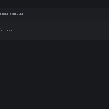
TIBLE VEHICLES
nformation.
In stock · 406
O
BRAKING
3923
·
Mfr ref:
Y 25X4.5 3923
Ref:
Y04.50X035-3915
·
Mfr ref:
3915035X4.5
 MOSA ATELIER TRIM
3915035X4.5 MOSA ATELIER TRIM 39