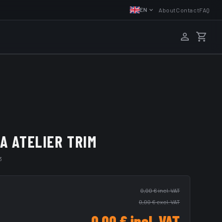
About
Contact
FAQ
EN
A ATELIER TRIM
3
0,00 €
incl. VAT
0,00 €
excl. VAT
0,00 €
incl. VAT