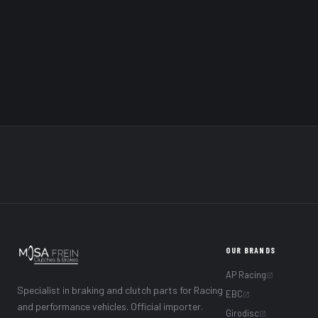
Catalogue price
0,57 €
incl. VAT
Catalogue price
0,47 €
excl. VAT
0,57 €
incl. VAT
Tarif Mosa Frein
Tarif Mosa Frein
0,47 €
excl. VAT
ADD TO CART
OUR BRANDS
AP Racing
Specialist in braking and clutch parts for Racing
EBC
and performance vehicles. Official importer.
Girodisc