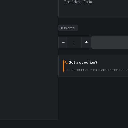
Tarif Mosa Frein
On order
−
+
Got a question?
Contact our technical team for more info