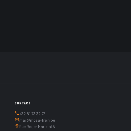
ncl. VAT
Catalogue price
0,00 €
incl. VAT
xcl. VAT
0,00 €
excl. VAT
l. VAT
0,00 €
incl. VAT
Tarif Mosa Frein
cl. VAT
0,00 €
excl. VAT
ADD TO CART
CONTACT
+32 81 73 32 73
mail@mosa-frein.be
Rue Roger Marchal 6