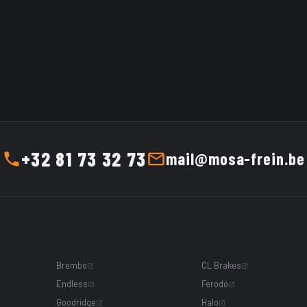
0,00 €
incl. VAT
Catalogue price
0,00 €
i
0,00 €
excl. VAT
0,00 €
e
0,00 €
incl. VAT
0,00 €
inc
Tarif Mosa Frein
0,00 €
excl. VAT
0,00 €
ex
ADD TO CART
ADD TO CART
+32 81 73 32 73
mail@mosa-frein.be
Brembo
CL Brakes
Endless
Ferodo
Goodridge
Halo