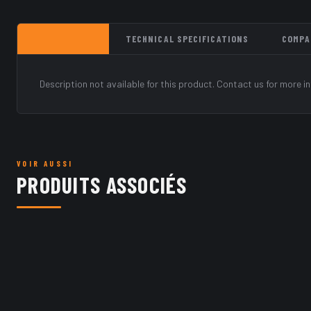
DESCRIPTION
TECHNICAL SPECIFICATIONS
COMPA
Description not available for this product. Contact us for more i
VOIR AUSSI
PRODUITS ASSOCIÉS
In stock · 5406
BRAKING
BRAKING
Ref:
Y04.50X063-VG96
·
Mfr ref:
B1130 63X4.5
Ref:
Y04.50X025-
B1130 63X4.5 MOSA ATELIER TRIM VG96
Y 25X4.5 3923