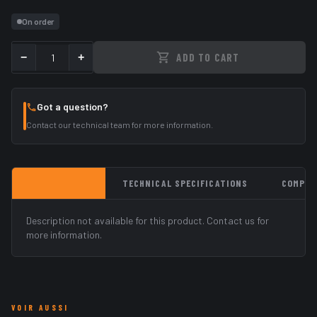
On order
−
+
ADD TO CART
Got a question?
Contact our technical team for more information.
DESCRIPTION
TECHNICAL SPECIFICATIONS
COMPAT
Description not available for this product. Contact us for
more information.
VOIR AUSSI