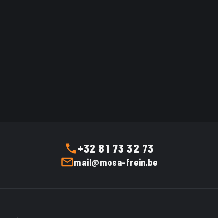
Ref:
Y04.50X035-3923
·
Mfr ref:
Y
Ref:
Y04.50X040-3915
·
Mfr ref:
35X4.5 3923
3915040X4.5
Y 35X4.5 3923 MOSA ATELIER
3915040X4.5 MOSA ATELIER
TRIM
TRIM 3915
Catalogue price
0,00 €
incl. VAT
Catalogue price
0,00 €
incl. VAT
0,00 €
excl. VAT
0,00 €
excl. VAT
0,00 €
incl.
0,00 €
incl.
Tarif Mosa
Tarif Mosa
VAT
VAT
Frein
Frein
0,00 €
excl. VAT
0,00 €
excl. VAT
ADD TO CART
ADD TO CART
+32 81 73 32 73
mail@mosa-frein.be