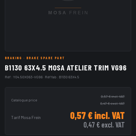
BRAKING
· BRAKE SPARE PART
B1130 63X4.5 MOSA ATELIER TRIM VG96
Réf :
Y04.50X063-VG96
· Réf fab :
B1130 63X4.5
0,57 €
incl. VAT
Catalogue price
0,47 €
excl. VAT
0,57 €
incl. VAT
Tarif Mosa Frein
0,47 €
excl. VAT