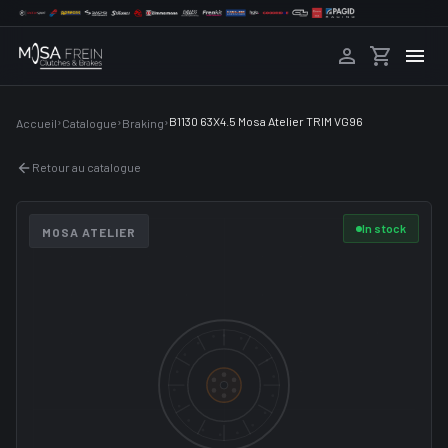
›
›
›
B1130 63X4.5 Mosa Atelier TRIM VG96
Accueil
Catalogue
Braking
Retour au catalogue
In stock
MOSA ATELIER