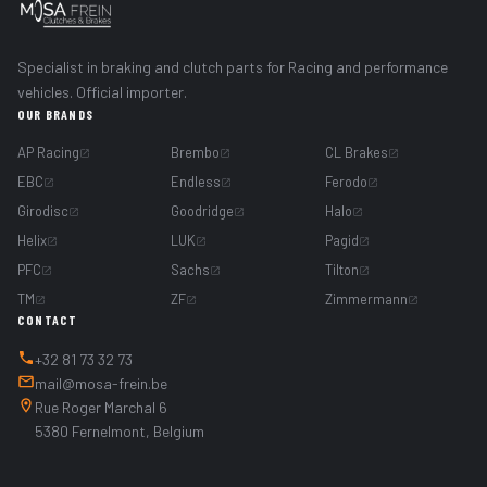
Specialist in braking and clutch parts for Racing and performance
vehicles. Official importer.
OUR BRANDS
AP Racing
Brembo
CL Brakes
EBC
Endless
Ferodo
Girodisc
Goodridge
Halo
Helix
LUK
Pagid
PFC
Sachs
Tilton
TM
ZF
Zimmermann
CONTACT
+32 81 73 32 73
mail@mosa-frein.be
Rue Roger Marchal 6
5380 Fernelmont, Belgium